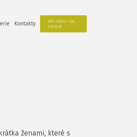
Váš názor nás
erie
Kontakty
zajímá!
krátka ženami, které s