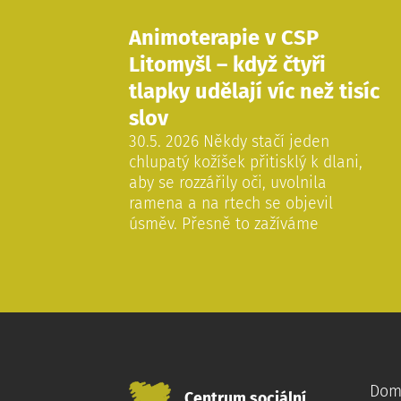
Animoterapie v CSP
Litomyšl – když čtyři
tlapky udělají víc než tisíc
slov
30.5. 2026 Někdy stačí jeden
chlupatý kožíšek přitisklý k dlani,
aby se rozzářily oči, uvolnila
ramena a na rtech se objevil
úsměv. Přesně to zažíváme
Dom
Centrum sociální