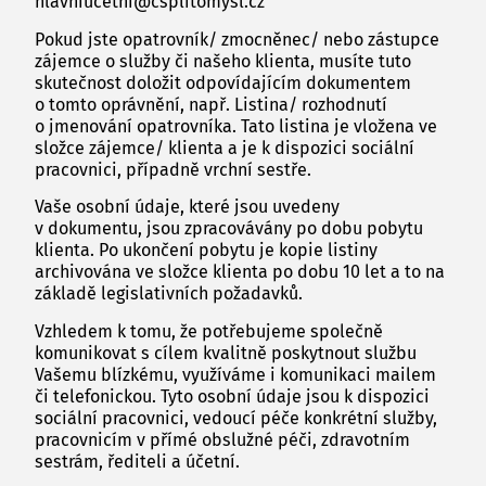
hlavniucetni@csplitomysl.cz
Pokud jste opatrovník/ zmocněnec/ nebo zástupce
zájemce o služby či našeho klienta, musíte tuto
skutečnost doložit odpovídajícím dokumentem
o tomto oprávnění, např. Listina/ rozhodnutí
o jmenování opatrovníka. Tato listina je vložena ve
složce zájemce/ klienta a je k dispozici sociální
pracovnici, případně vrchní sestře.
Vaše osobní údaje, které jsou uvedeny
v dokumentu, jsou zpracovávány po dobu pobytu
klienta. Po ukončení pobytu je kopie listiny
archivována ve složce klienta po dobu 10 let a to na
základě legislativních požadavků.
Vzhledem k tomu, že potřebujeme společně
komunikovat s cílem kvalitně poskytnout službu
Vašemu blízkému, využíváme i komunikaci mailem
či telefonickou. Tyto osobní údaje jsou k dispozici
sociální pracovnici, vedoucí péče konkrétní služby,
pracovnicím v přímé obslužné péči, zdravotním
sestrám, řediteli a účetní.