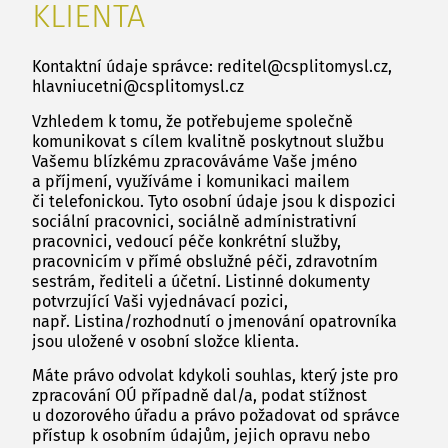
KLIENTA
Kontaktní údaje správce: reditel@csplitomysl.cz,
hlavniucetni@csplitomysl.cz
Vzhledem k tomu, že potřebujeme společně
komunikovat s cílem kvalitně poskytnout službu
Vašemu blízkému zpracováváme Vaše jméno
a příjmení, využíváme i komunikaci mailem
či telefonickou. Tyto osobní údaje jsou k dispozici
sociální pracovnici, sociálně admínistrativní
pracovnici, vedoucí péče konkrétní služby,
pracovnicím v přímé obslužné péči, zdravotním
sestrám, řediteli a účetní. Listinné dokumenty
potvrzující Vaši vyjednávací pozici,
např. Listina/rozhodnutí o jmenování opatrovníka
jsou uložené v osobní složce klienta.
Máte právo odvolat kdykoli souhlas, který jste pro
zpracování OÚ případně dal/a, podat stížnost
u dozorového úřadu a právo požadovat od správce
přístup k osobním údajům, jejich opravu nebo