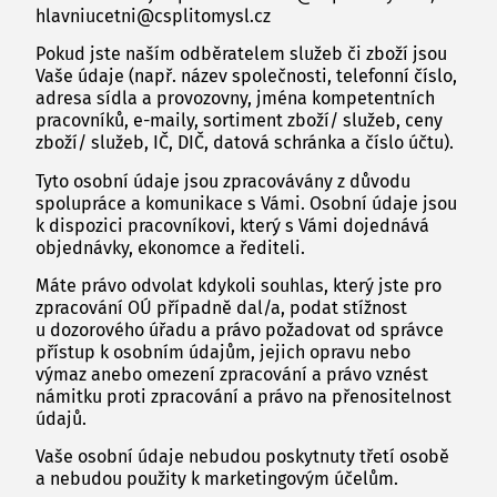
hlavniucetni@csplitomysl.cz
Pokud jste naším odběratelem služeb či zboží jsou
Vaše údaje (např. název společnosti, telefonní číslo,
adresa sídla a provozovny, jména kompetentních
pracovníků, e-maily, sortiment zboží/ služeb, ceny
zboží/ služeb, IČ, DIČ, datová schránka a číslo účtu).
Tyto osobní údaje jsou zpracovávány z důvodu
spolupráce a komunikace s Vámi. Osobní údaje jsou
k dispozici pracovníkovi, který s Vámi dojednává
objednávky, ekonomce a řediteli.
Máte právo odvolat kdykoli souhlas, který jste pro
zpracování OÚ případně dal/a, podat stížnost
u dozorového úřadu a právo požadovat od správce
přístup k osobním údajům, jejich opravu nebo
výmaz anebo omezení zpracování a právo vznést
námitku proti zpracování a právo na přenositelnost
údajů.
Vaše osobní údaje nebudou poskytnuty třetí osobě
a nebudou použity k marketingovým účelům.