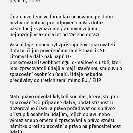
písm. b) GDPR.
Údaje uvedené ve formuláři uchováme po dobu
nezbytně nutnou pro odpověď na Váš dotaz,
následně je vymažeme / anonymizujeme,
nejpozději však do 5 let od Vašeho dotazu.
Vaše údaje mohou být zpřístupněny zpracovateli
dotazu, či jím pověřenému zaměstnanci CSP
Litomyšl a dále pak např. IT-
poskytovateli/webhostingu, e-mailové službě, kteří
jsou zpracovateli údajů a mají uzavřenou smlouvu o
zpracování osobních údajů. Údaje nebudou
předávány do třetích zemí mimo EU / EHP.
Máte právo odvolat kdykoli souhlas, který jste pro
zpracování OÚ případně dal/a, podat stížnost u
dozorového úřadu a právo požadovat od správce
přístup k osobním údajům, jejich opravu nebo
výmaz anebo omezení zpracování a právo vznést
námitku proti zpracování a právo na přenositelnost
údajů.