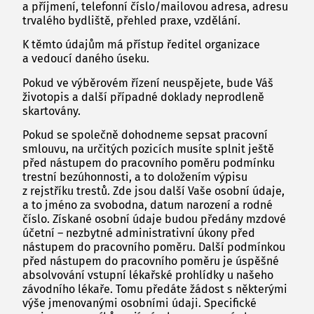
a příjmení, telefonní číslo/mailovou adresa, adresu
trvalého bydliště, přehled praxe, vzdělání.
K těmto údajům má přístup ředitel organizace
a vedoucí daného úseku.
Pokud ve výběrovém řízení neuspějete, bude Váš
životopis a další případné doklady neprodleně
skartovány.
Pokud se společně dohodneme sepsat pracovní
smlouvu, na určitých pozicích musíte splnit ještě
před nástupem do pracovního poměru podmínku
trestní bezúhonnosti, a to doložením výpisu
z rejstříku trestů. Zde jsou další Vaše osobní údaje,
a to jméno za svobodna, datum narození a rodné
číslo. Získané osobní údaje budou předány mzdové
účetní – nezbytné administrativní úkony před
nástupem do pracovního poměru. Další podmínkou
před nástupem do pracovního poměru je úspěšné
absolvování vstupní lékařské prohlídky u našeho
závodního lékaře. Tomu předáte žádost s některými
výše jmenovanými osobními údaji. Specifické