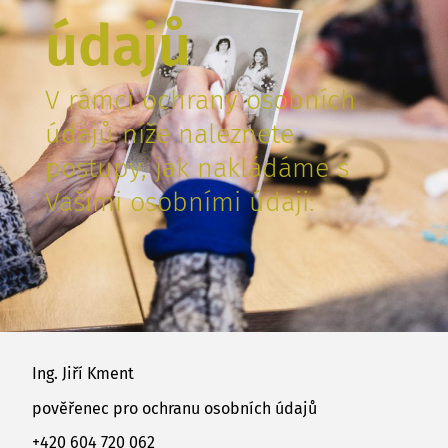
údajů
V rámci ochrany osobních
údajů níže naleznete
postupy, jak nakládáme s
Vašimi osobními údaji:
Ing. Jiří Kment
pověřenec pro ochranu osobních údajů
+420 604 720 062