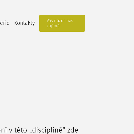
Váš názor nás
erie
Kontakty
zajímá!
í v této „disciplíně“ zde