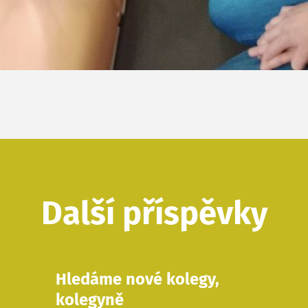
Další příspěvky
Hledáme nové kolegy,
kolegyně