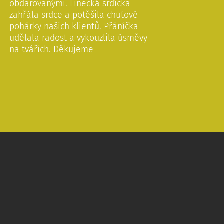
obdarovanými. Linecká srdíčka
zahřála srdce a potěšila chuťové
pohárky našich klientů. Přáníčka
udělala radost a vykouzlila úsměvy
na tvářích. Děkujeme