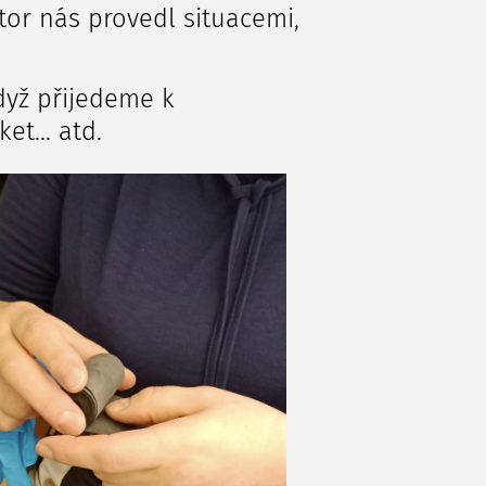
tor nás provedl situacemi,
když přijedeme k
iket… atd.