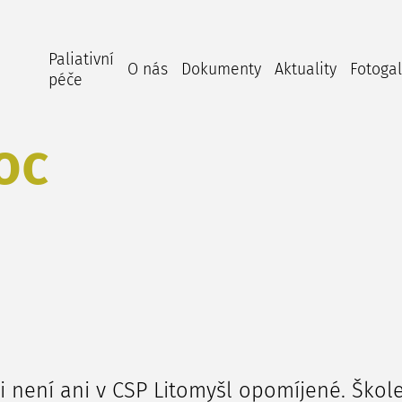
Paliativní
O nás
Dokumenty
Aktuality
Fotogal
péče
oc
 není ani v CSP Litomyšl opomíjené. Školen