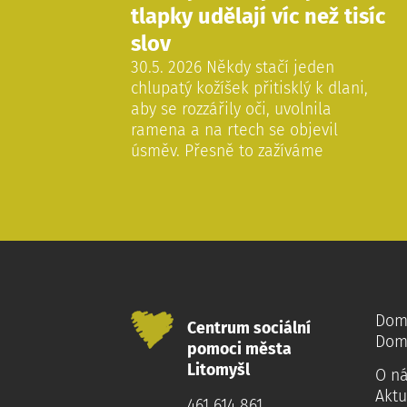
tlapky udělají víc než tisíc
slov
30.5. 2026 Někdy stačí jeden
chlupatý kožíšek přitisklý k dlani,
aby se rozzářily oči, uvolnila
ramena a na rtech se objevil
úsměv. Přesně to zažíváme
Dom
Centrum sociální
Dom
pomoci města
Litomyšl
O n
Aktu
461 614 861