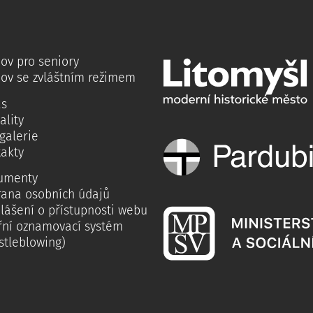
ov pro seniory
ov se zvláštním režimem
ás
ality
galerie
akty
umenty
rana osobních údajů
lášení o přístupnosti webu
řní oznamovací systém
stleblowing)