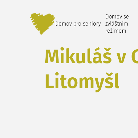
Domov se
Domov pro seniory
zvláštním
režimem
Mikuláš v 
Litomyšl