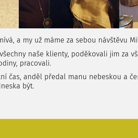
stmívá, a my už máme za sebou návštěvu Mi
 všechny naše klienty, poděkovali jim za v
odiny, pracovali.
ní čas, anděl předal manu nebeskou a čer
dneska být.