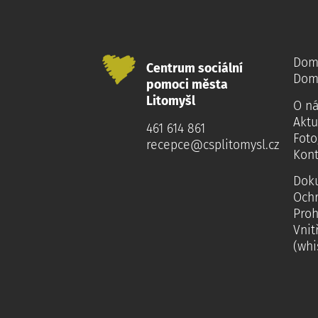
Dom
Centrum sociální
Dom
pomoci města
Litomyšl
O n
Aktu
461 614 861
Foto
recepce@csplitomysl.cz
Kont
Dok
Och
Proh
Vnit
(whi