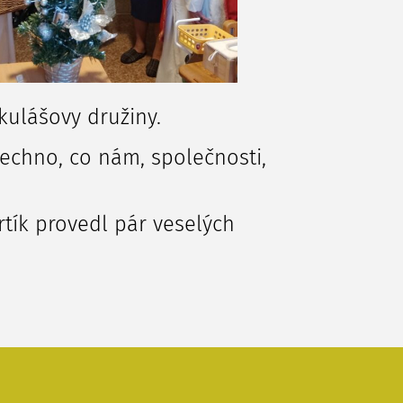
kulášovy družiny.
šechno, co nám, společnosti,
tík provedl pár veselých