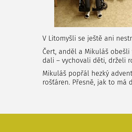
V Litomyšli se ještě ani ne
Čert, anděl a Mikuláš obešli
dali – vychovali děti, drželi r
Mikuláš popřál hezký advent
rošťáren. Přesně, jak to má 