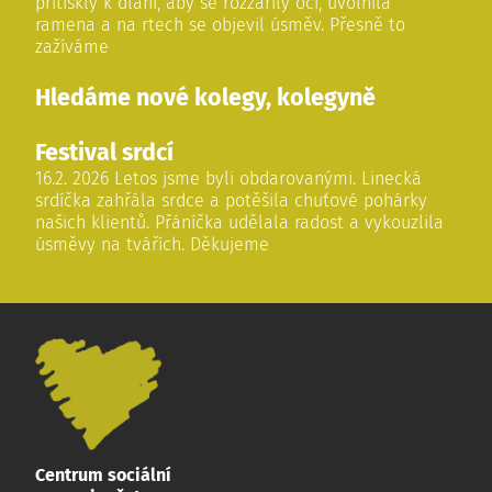
přitisklý k dlani, aby se rozzářily oči, uvolnila
ramena a na rtech se objevil úsměv. Přesně to
zažíváme
Hledáme nové kolegy, kolegyně
Festival srdcí
16.2. 2026 Letos jsme byli obdarovanými. Linecká
srdíčka zahřála srdce a potěšila chuťové pohárky
našich klientů. Přáníčka udělala radost a vykouzlila
úsměvy na tvářích. Děkujeme
Centrum sociální