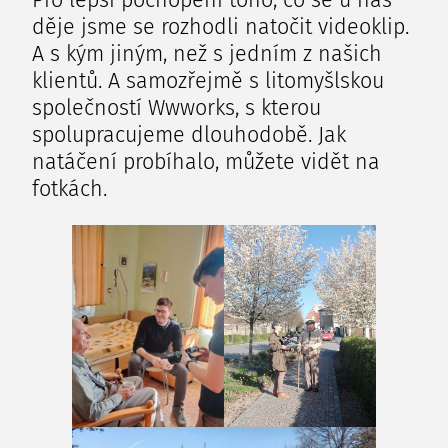
Pro lepší pochopení toho, co se u nás
děje jsme se rozhodli natočit videoklip.
A s kým jiným, než s jedním z našich
klientů. A samozřejmě s litomyšlskou
společností Wwworks, s kterou
spolupracujeme dlouhodobě. Jak
natáčení probíhalo, můžete vidět na
fotkách.