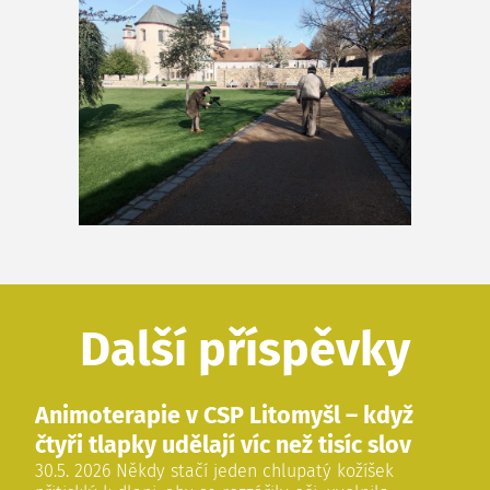
Další příspěvky
Animoterapie v CSP Litomyšl – když
čtyři tlapky udělají víc než tisíc slov
30.5. 2026 Někdy stačí jeden chlupatý kožíšek