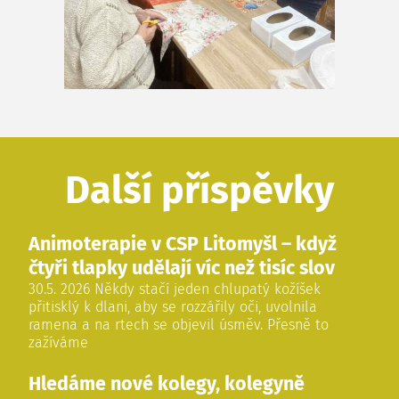
Další příspěvky
Animoterapie v CSP Litomyšl – když
čtyři tlapky udělají víc než tisíc slov
30.5. 2026 Někdy stačí jeden chlupatý kožíšek
přitisklý k dlani, aby se rozzářily oči, uvolnila
ramena a na rtech se objevil úsměv. Přesně to
zažíváme
Hledáme nové kolegy, kolegyně