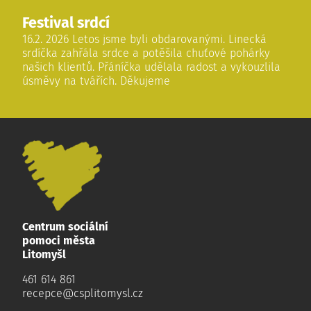
Festival srdcí
16.2. 2026 Letos jsme byli obdarovanými. Linecká
srdíčka zahřála srdce a potěšila chuťové pohárky
našich klientů. Přáníčka udělala radost a vykouzlila
úsměvy na tvářích. Děkujeme
Centrum sociální
pomoci města
Litomyšl
461 614 861
recepce@csplitomysl.cz