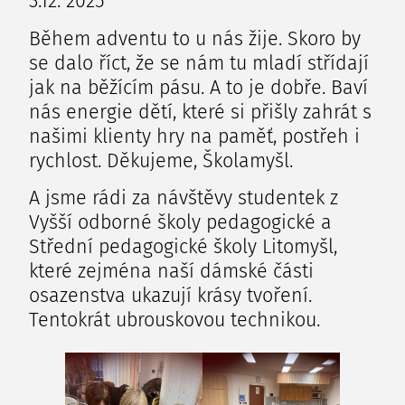
3.12. 2025
Během adventu to u nás žije. Skoro by
se dalo říct, že se nám tu mladí střídají
jak na běžícím pásu. A to je dobře. Baví
nás energie dětí, které si přišly zahrát s
našimi klienty hry na paměť, postřeh i
rychlost. Děkujeme,
Školamyšl
.
A jsme rádi za návštěvy studentek z
Vyšší odborné školy pedagogické a
Střední pedagogické školy Litomyšl
,
které zejména naší dámské části
osazenstva ukazují krásy tvoření.
Tentokrát ubrouskovou technikou.