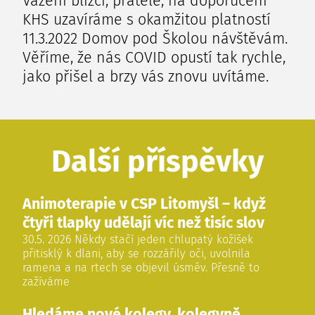
Vážení blízcí, přátelé, na doporučení
KHS uzavíráme s okamžitou platností
11.3.2022 Domov pod Školou návštěvám.
Věříme, že nás COVID opustí tak rychle,
jako přišel a brzy vás znovu uvítáme.
Další příspěvky
Animoterapie v CSP Litomyšl – když
čtyři tlapky udělají víc než tisíc slov
30.5. 2026 Někdy stačí jeden chlupatý kožíšek
přitisklý k dlani, aby se rozzářily oči, uvolnila
ramena a na rtech se objevil úsměv. Přesně to
zažíváme
Hledáme nové kolegy, kolegyně