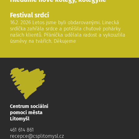
Festival srdcí
16.2. 2026 Letos jsme byli obdarovanými. Linecká
srdíčka zahřála srdce a potěšila chuťové pohárky
našich klientů. Přáníčka udělala radost a vykouzlila
úsměvy na tvářích. Děkujeme
Centrum sociální
pomoci města
Litomyšl
461 614 861
recepce@csplitomysl.cz