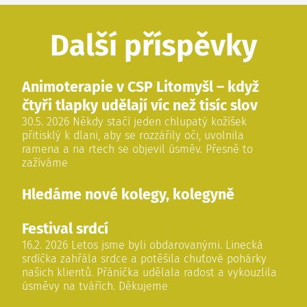
Další příspěvky
Animoterapie v CSP Litomyšl – když
čtyři tlapky udělají víc než tisíc slov
30.5. 2026 Někdy stačí jeden chlupatý kožíšek
přitisklý k dlani, aby se rozzářily oči, uvolnila
ramena a na rtech se objevil úsměv. Přesně to
zažíváme
Hledáme nové kolegy, kolegyně
Festival srdcí
16.2. 2026 Letos jsme byli obdarovanými. Linecká
srdíčka zahřála srdce a potěšila chuťové pohárky
našich klientů. Přáníčka udělala radost a vykouzlila
úsměvy na tvářích. Děkujeme