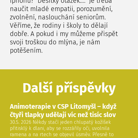
iphonu? Desítky otázek…. Je třeba
naučit mladé empatii, porozumění,
zvolnění, naslouchání seniorům.
Věříme, že rodiny i školy to dělají
dobře. A pokud i my můžeme přispět
svoji troškou do mlýna, je nám
potěšením.
Další příspěvky
Animoterapie v CSP Litomyšl – když
čtyři tlapky udělají víc než tisíc slov
30.5. 2026 Někdy stačí jeden chlupatý kožíšek
přitisklý k dlani, aby se rozzářily oči, uvolnila
ramena a na rtech se objevil úsměv. Přesně to